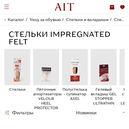
Каталог
Уход за обувью
Стельки и вкладыши
Стельки IMPREGNATED FELT
СТЕЛЬКИ IMPREGNATED
FELT
Стельки
Пяточные
Полустелька
Гелевый
Ко
амортизаторы
- супинатор
вкладыш GEL
сте
VELOUR
AXEL
STOPPER
л
HEEL
ULTRATHIN
LEA
PROTECTOR
L
Фильтры