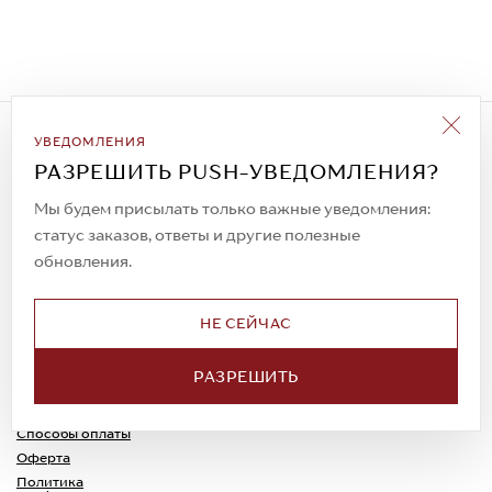
Подписаться на рассылку
УВЕДОМЛЕНИЯ
Всегда будьте в курсе новых акций и
РАЗРЕШИТЬ PUSH-УВЕДОМЛЕНИЯ?
спецпредложений!
Мы будем присылать только важные уведомления:
статус заказов, ответы и другие полезные
обновления.
© 2023. AIT Shoes
Все права защищены
НЕ СЕЙЧАС
О нас
Примерка
РАЗРЕШИТЬ
Новости
Обмен и возврат
Доставка
Каспи-Ред
Способы оплаты
Оферта
Политика