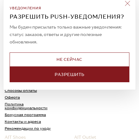
Подписаться на рассылку
УВЕДОМЛЕНИЯ
Всегда будьте в курсе новых акций и
РАЗРЕШИТЬ PUSH-УВЕДОМЛЕНИЯ?
спецпредложений!
Мы будем присылать только важные уведомления:
статус заказов, ответы и другие полезные
обновления.
© 2023. AIT Shoes
Все права защищены
НЕ СЕЙЧАС
О нас
Примерка
РАЗРЕШИТЬ
Новости
Обмен и возврат
Доставка
Каспи-Ред
Способы оплаты
Оферта
Политика
конфиденциальности
Бонусная программа
Контакты и адреса
Рекомендации по уходу
AIT Shoes
AIT Outlet