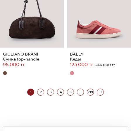
GIULIANO BRANI
BALLY
Сумка top-handle
Кеды
98 000 тг
123 000 тг
246 000 тг
1
2
3
4
5
...
219