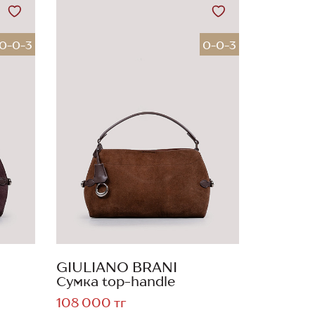
0-0-3
0-0-3
GIULIANO BRANI
Сумка top-handle
108 000 тг