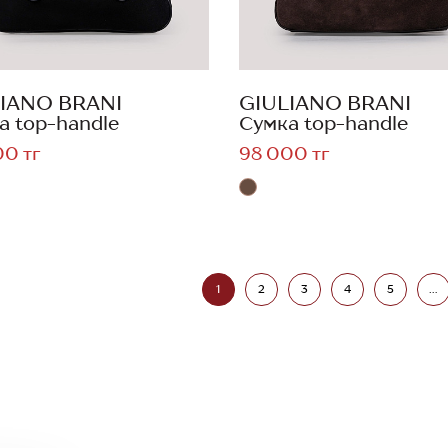
IANO BRANI
GIULIANO BRANI
а top-handle
Сумка top-handle
00 тг
98 000 тг
1
2
3
4
5
...