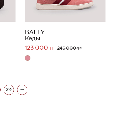
BALLY
Кеды
123 000 тг
246 000 тг
219