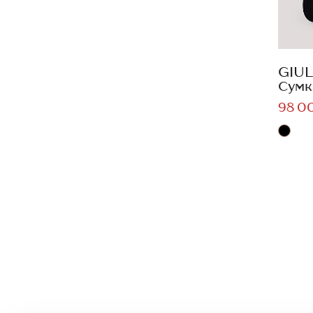
GIUL
Сумк
98 0