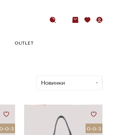
OUTLET
0-0-3
0-0-3