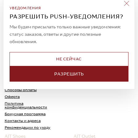
Подписаться на рассылку
УВЕДОМЛЕНИЯ
Всегда будьте в курсе новых акций и
РАЗРЕШИТЬ PUSH-УВЕДОМЛЕНИЯ?
спецпредложений!
Мы будем присылать только важные уведомления:
статус заказов, ответы и другие полезные
обновления.
© 2023. AIT Shoes
Все права защищены
НЕ СЕЙЧАС
О нас
Примерка
РАЗРЕШИТЬ
Новости
Обмен и возврат
Доставка
Каспи-Ред
Способы оплаты
Оферта
Политика
конфиденциальности
Бонусная программа
Контакты и адреса
Рекомендации по уходу
AIT Shoes
AIT Outlet