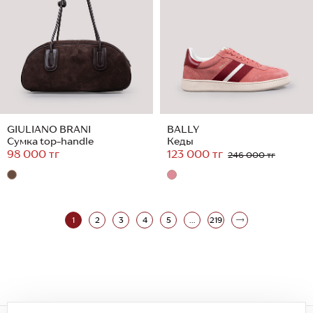
GIULIANO BRANI
BALLY
Сумка top-handle
Кеды
98 000 тг
123 000 тг
246 000 тг
1
2
3
4
5
...
219