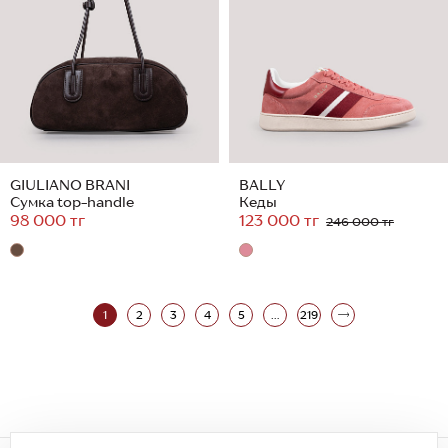
GIULIANO BRANI
BALLY
Сумка top-handle
Кеды
98 000 тг
123 000 тг
246 000 тг
1
2
3
4
5
...
219