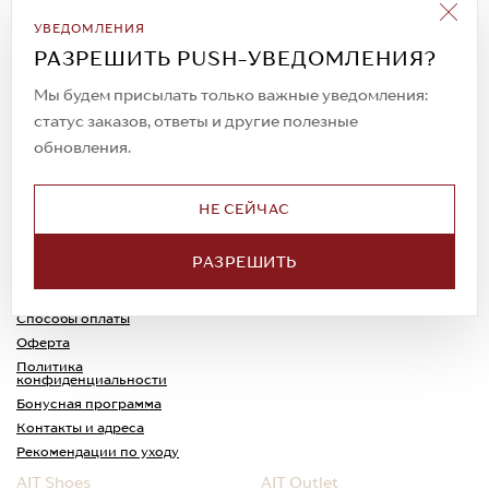
Подписаться на рассылку
УВЕДОМЛЕНИЯ
Всегда будьте в курсе новых акций и
РАЗРЕШИТЬ PUSH-УВЕДОМЛЕНИЯ?
спецпредложений!
Мы будем присылать только важные уведомления:
статус заказов, ответы и другие полезные
обновления.
© 2023. AIT Shoes
Все права защищены
НЕ СЕЙЧАС
О нас
Примерка
РАЗРЕШИТЬ
Новости
Обмен и возврат
Доставка
Каспи-Ред
Способы оплаты
Оферта
Политика
конфиденциальности
Бонусная программа
Контакты и адреса
Рекомендации по уходу
AIT Shoes
AIT Outlet