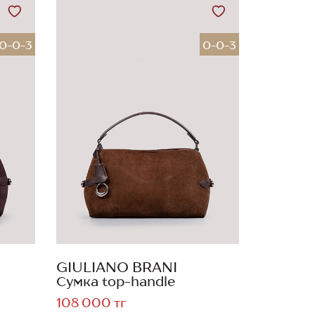
0-0-3
0-0-3
GIULIANO BRANI
Сумка top-handle
108 000 тг