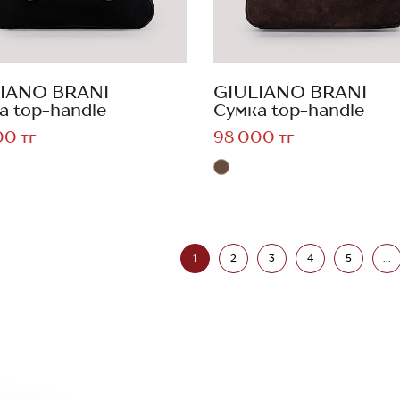
IANO BRANI
GIULIANO BRANI
а top-handle
Сумка top-handle
00 тг
98 000 тг
1
2
3
4
5
...