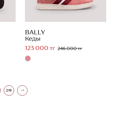
BALLY
Кеды
123 000 тг
246 000 тг
219