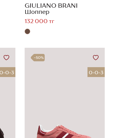
GIULIANO BRANI
Шоппер
132 000 тг
-50%
0-0-3
0-0-3