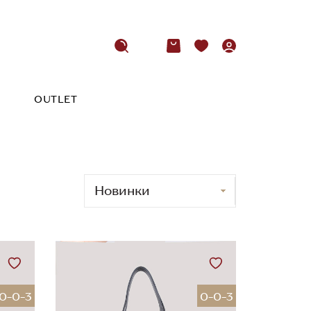
OUTLET
0-0-3
0-0-3