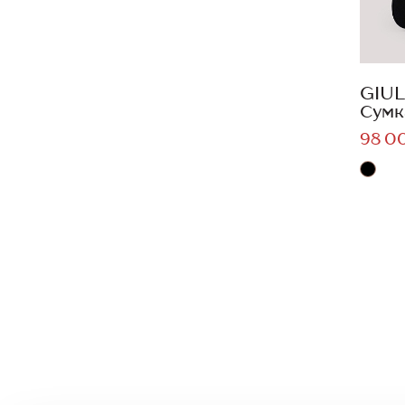
GIUL
Сумк
98 0